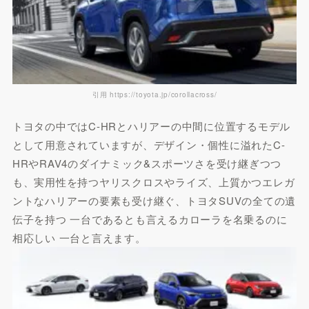
引用 https://toyota.jp/corollacross/
トヨタの中ではC-HRとハリアーの中間に位置するモデル
として用意されていますが、デザイン・個性に溢れたC-
HRやRAV4のダイナミック&スポーツさを受け継ぎつつ
も、実用性を持つヤリスクロスやライズ、上質かつエレガ
ントなハリアーの要素も受け継ぐ、トヨタSUVの全ての遺
伝子を持つ 一台であるとも言えるカローラを名乗るのに
相応しい 一台と言えます。