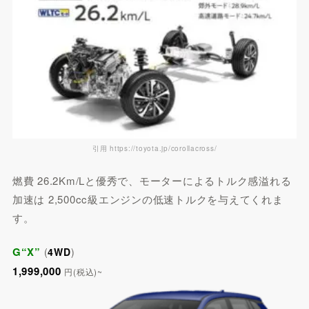
引用 https://toyota.jp/corollacross/
燃費 26.2Km/Lと優秀で、モーターによるトルク感溢れる
加速は 2,500cc級エンジンの低速トルクを与えてくれま
す。
G“X”
(
4WD
)
1,999,000
円(税込)~