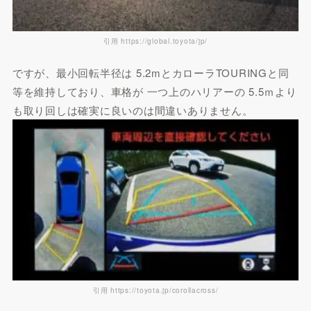
引用 https://global.toyota/jp/
ですが、最小回転半径は 5.2mとカローラTOURINGと同
等を維持しており、車格が 一つ上のハリアーの 5.5ｍより
も取り回しは確実に良いのは間違いありません。
引用 https://toyota.jp/corollacross/