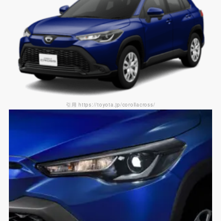
引用 https://toyota.jp/corollacross/