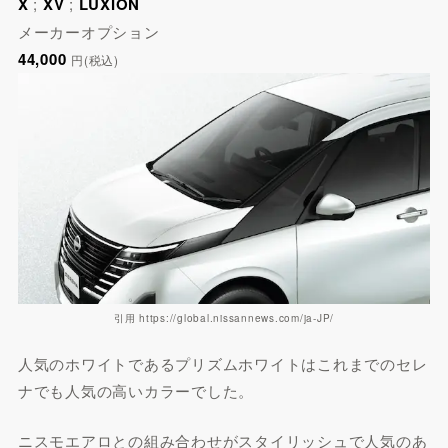
X
;
XV
;
LUXION
メーカーオプション
44,000
円(税込)
引用 https://global.nissannews.com/ja-JP/
人気のホワイトであるプリズムホワイトはこれまでのセレ
ナでも人気の高いカラーでした。
ニスモエアロとの組み合わせがスタイリッシュで人気のあ