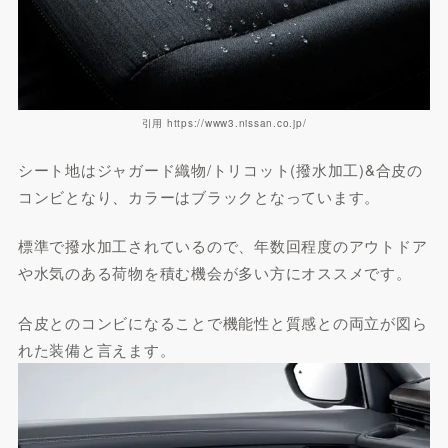
引用 https://www3.nissan.co.jp/
シート地はジャガード織物/トリコット(撥水加工)&合皮の
コンビとなり、カラーはブラックとなっています。
標準で撥水加工されているので、年数回程度のアウトドア
や水気のある荷物を積む機会が多い方にオススメです。
合皮とのコンビになることで機能性と質感との両立が図ら
れた装備と言えます。