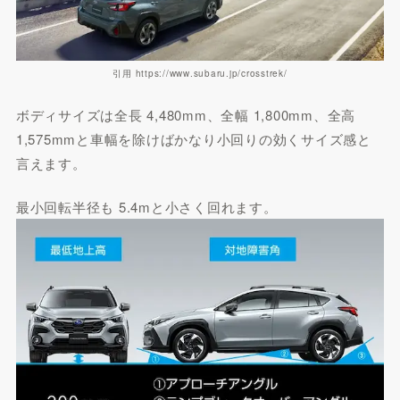
引用 https://www.subaru.jp/crosstrek/
ボディサイズは全長 4,480mm、全幅 1,800mm、全高
1,575mmと車幅を除けばかなり小回りの効くサイズ感と
言えます。
最小回転半径も 5.4mと小さく回れます。