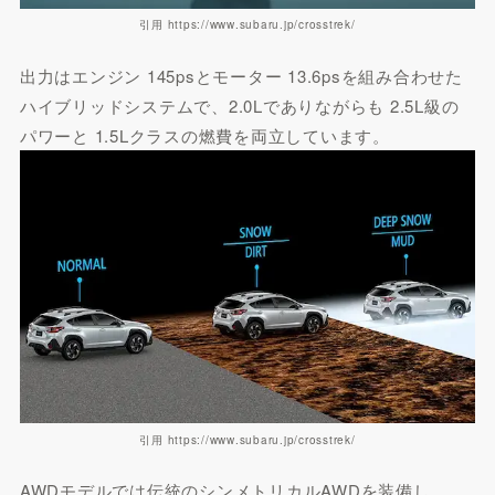
引用 https://www.subaru.jp/crosstrek/
出力はエンジン 145psとモーター 13.6psを組み合わせた
ハイブリッドシステムで、2.0Lでありながらも 2.5L級の
パワーと 1.5Lクラスの燃費を両立しています。
引用 https://www.subaru.jp/crosstrek/
AWD
モデルでは伝統のシンメトリカル
AWD
を装備し、