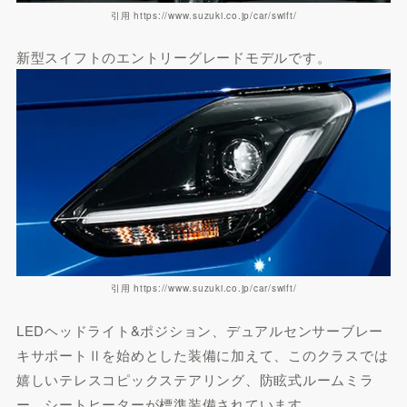
引用 https://www.suzuki.co.jp/car/swift/
新型スイフトのエントリーグレードモデルです。
引用 https://www.suzuki.co.jp/car/swift/
LEDヘッドライト&ポジション、デュアルセンサーブレー
キサポートⅡを始めとした装備に加えて、このクラスでは
嬉しいテレスコピックステアリング、防眩式ルームミラ
ー、シートヒーターが標準装備されています。